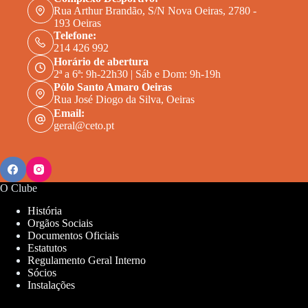
Rua Arthur Brandão, S/N Nova Oeiras, 2780 -
193 Oeiras
Telefone:
214 426 992
Horário de abertura
2ª a 6ª: 9h-22h30 | Sáb e Dom: 9h-19h
Pólo Santo Amaro Oeiras
Rua José Diogo da Silva, Oeiras
Email:
geral@ceto.pt
O Clube
História
Orgãos Sociais
Documentos Oficiais
Estatutos
Regulamento Geral Interno
Sócios
Instalações