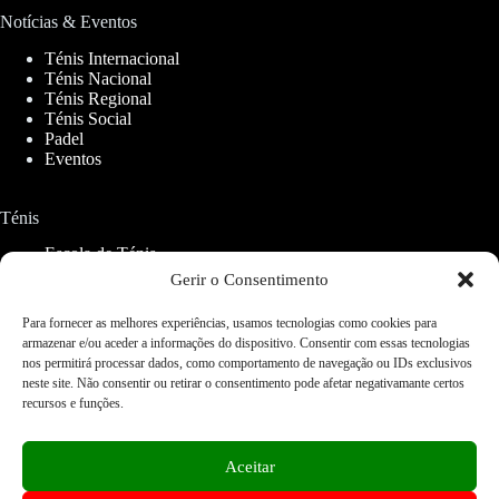
Notícias & Eventos
Ténis Internacional
Ténis Nacional
Ténis Regional
Ténis Social
Padel
Eventos
Ténis
Escola de Ténis
Aluguer de Campos
Gerir o Consentimento
Para fornecer as melhores experiências, usamos tecnologias como cookies para
Padel
armazenar e/ou aceder a informações do dispositivo. Consentir com essas tecnologias
nos permitirá processar dados, como comportamento de navegação ou IDs exclusivos
CETO Padel
neste site. Não consentir ou retirar o consentimento pode afetar negativamante certos
recursos e funções.
Serviços
Restaurantes
Aceitar
Ginásios