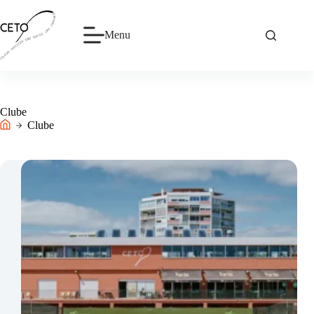
Pular
para
o
Menu
conteúdo
Clube
Clube
Início