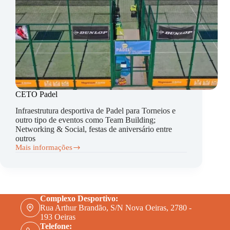
CETO Padel
Infraestrutura desportiva de Padel para Torneios e
outro tipo de eventos como Team Building;
Networking & Social, festas de aniversário entre
outros
Mais informações
CETO
Padel
Complexo Desportivo:
Rua Arthur Brandão, S/N Nova Oeiras, 2780 -
193 Oeiras
Telefone: