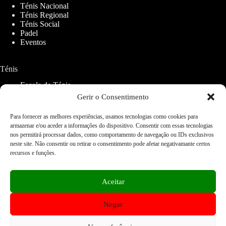
Ténis Nacional
Ténis Regional
Ténis Social
Padel
Eventos
Ténis
Escola de Ténis
Aluguer de Campos
Gerir o Consentimento
Para fornecer as melhores experiências, usamos tecnologias como cookies para
Padel
armazenar e/ou aceder a informações do dispositivo. Consentir com essas tecnologias
nos permitirá processar dados, como comportamento de navegação ou IDs exclusivos
CETO Padel
neste site. Não consentir ou retirar o consentimento pode afetar negativamante certos
recursos e funções.
Serviços
Restaurantes
Aceitar
Ginásios
Lojas
Negar
Fisioterapia
Home
FAQ
Contactos
Acessibilidade Web