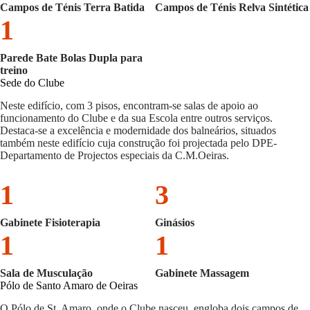
Campos de Ténis Terra Batida
Campos de Ténis Relva Sintética
1
Parede Bate Bolas Dupla para
treino
Sede do Clube
Neste edifício, com 3 pisos, encontram-se salas de apoio ao
funcionamento do Clube e da sua Escola entre outros serviços.
Destaca-se a excelência e modernidade dos balneários, situados
também neste edifício cuja construção foi projectada pelo DPE-
Departamento de Projectos especiais da C.M.Oeiras.
1
3
Gabinete Fisioterapia
Ginásios
1
1
Sala de Musculação
Gabinete Massagem
Pólo de Santo Amaro de Oeiras
O Pólo de St. Amaro, onde o Clube nasceu, engloba dois campos de