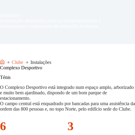
Instalações
Informações atualizadas sobre as nossas instalações e
infraestrutura e regulamento de utilização da mesma
Clube
Instalações
Início
Complexo Desportivo
Ténis
O Complexo Desportivo está integrado num espaço amplo, arborizado
e muito bem ajardinado, dispondo de um bom parque de
estacionamento.
O campo central está enquadrado por bancadas para uma assistência da
ordem das 800 pessoas e, no topo Norte, pelo edifício sede do Clube.
6
3