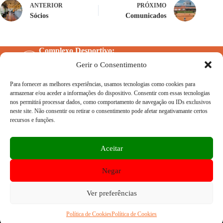
ANTERIOR
PRÓXIMO
Sócios
Comunicados
Complexo Desportivo:
Rua Arthur Brandão, S/N Nova Oeiras, 2780 -
Gerir o Consentimento
193 Oeiras
Telefone:
Para fornecer as melhores experiências, usamos tecnologias como cookies para
214 426 992
armazenar e/ou aceder a informações do dispositivo. Consentir com essas tecnologias
Horário de abertura
nos permitirá processar dados, como comportamento de navegação ou IDs exclusivos
2ª a 6ª: 9h-22h30 | Sáb e Dom: 9h-19h
neste site. Não consentir ou retirar o consentimento pode afetar negativamante certos
Pólo Santo Amaro Oeiras
recursos e funções.
Rua José Diogo da Silva, Oeiras
Email:
geral@ceto.pt
Aceitar
Negar
O Clube
Ver preferências
TELEFONE
História
Orgãos Sociais
Política de Cookies
Política de Cookies
Documentos Oficiais