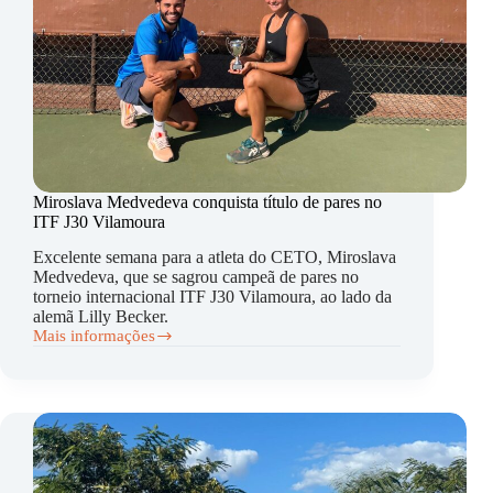
Miroslava Medvedeva conquista título de pares no
ITF J30 Vilamoura
Excelente semana para a atleta do CETO, Miroslava
Medvedeva, que se sagrou campeã de pares no
torneio internacional ITF J30 Vilamoura, ao lado da
alemã Lilly Becker.
Mais informações
Miroslava
Medvedeva
conquista
título
de
pares
no
ITF