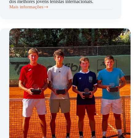
dos melhores jovens tenistas internacionais.
Mais informações
ITF
J30
Grande
desempenho
de
Lourenço
Silva
e
Costa
em
Vilamoura!