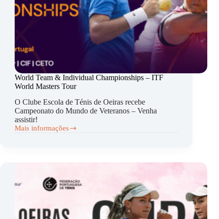
World Team & Individual Championships – ITF
World Masters Tour
O
Clube Escola de Ténis de Oeiras
recebe
Campeonato do Mundo de Veteranos – Venha
assistir!
Mais informações
World
Team
&
Individual
Championships
–
ITF
World
Masters
Tour