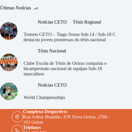
volta
com
Últimas Notícias
vitórias
em
Notícias CETO
Ténis Regional
pares
Torneio CETO – Tiago Sousa Sub-14 / Sub-18 C
destacou jovens promessas do ténis nacional
Ténis Nacional
Clube Escola de Ténis de Oeiras
conquista o
bicampeonato nacional de equipas Sub-18
masculinos
Notícias CETO
World Championships
Complexo Desportivo:
Rua Arthur Brandão, S/N Nova Oeiras, 2780 -
193 Oeiras
Telefone: