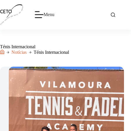
Pular
para
o
Menu
conteúdo
Ténis Internacional
Notícias
Ténis Internacional
Início