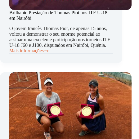
Brilhante Prestação de Thomas Piot nos ITF U-18
em Nairóbi
O jovem francês Thomas Piot, de apenas 15 anos,
voltou a demonstrar o seu enorme potencial ao
assinar uma excelente participação nos torneios ITF
U-18 J60 e J100, disputados em Nairóbi, Quénia.
Mais informações
Brilhante
Prestação
de
Thomas
Piot
nos
ITF
U-
18
em
Nairóbi