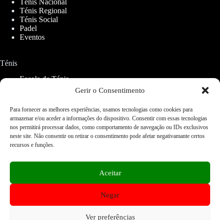
Ténis Nacional
Ténis Regional
Ténis Social
Padel
Eventos
Ténis
Escola de Ténis
Aluguer de Campos
Gerir o Consentimento
Para fornecer as melhores experiências, usamos tecnologias como cookies para
Padel
armazenar e/ou aceder a informações do dispositivo. Consentir com essas tecnologias
nos permitirá processar dados, como comportamento de navegação ou IDs exclusivos
CETO Padel
neste site. Não consentir ou retirar o consentimento pode afetar negativamante certos
recursos e funções.
Serviços
Restaurantes
Aceitar
Ginásios
Lojas
Negar
Fisioterapia
Home
FAQ
Contactos
Acessibilidade Web
Mapa do Site
Cookies e Privacidade
Ver preferências