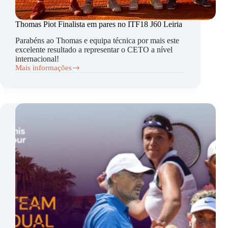
Thomas Piot Finalista em pares no ITF18 J60 Leiria
Parabéns ao Thomas e equipa técnica por mais este
excelente resultado a representar o CETO a nível
internacional!
Mais informações
Thomas
Piot
Finalista
em
pares
no
ITF18
J60
Leiria