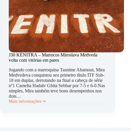
J30 KÉNITRA – Marrocos Miroslava Medveda
volta com vitórias em pares
Jogando com a marroquina Tasnime Ahamout, Mira
Medvedeva conquistou seu primeiro título ITF Sub-
18 em duplas, derrotando na final a cabeça de série
nº1 Camelia Hadab/ Ghita Sebbar por 7-5 e 6-0.Nas
simples, Mira também teve bons desempenhos nos
dois…
Mais informações
J30
KÉNITRA
–
Marrocos
Miroslava
Medveda