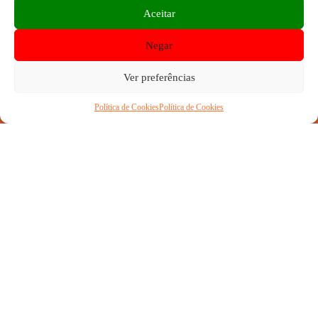
Aceitar
Negar
Ver preferências
TELEFONE
Complexo Desportivo:
Política de Cookies
Política de Cookies
Rua Arthur Brandão, S/N Nova Oeiras, 2780 -
TELEMÓVEL
193 Oeiras
Telefone:
214 426 992
Horário de abertura
2ª a 6ª: 9h-22h30 | Sáb e Dom: 9h-19h
Pólo Santo Amaro Oeiras
Rua José Diogo da Silva, Oeiras
Email:
geral@ceto.pt
O Clube