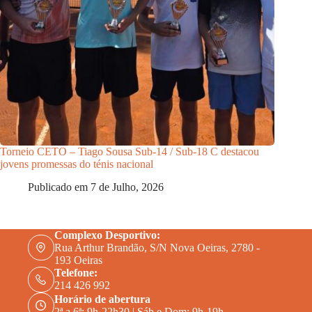
Torneio CETO – Tiago Sousa Sub-14 / Sub-18 C destacou
jovens promessas do ténis nacional
Publicado em
7 de Julho, 2026
Complexo Desportivo:
Rua Arthur Brandão, S/N Nova Oeiras, 2780 -
193 Oeiras
Telefone:
214 426 992
Horário de abertura
2ª a 6ª: 9h-22h30 | Sáb e Dom: 9h-19h