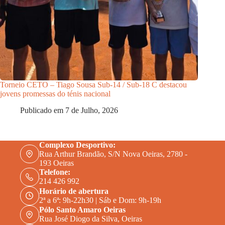
Torneio CETO – Tiago Sousa Sub-14 / Sub-18 C destacou
jovens promessas do ténis nacional
Publicado em
7 de Julho, 2026
Complexo Desportivo:
Rua Arthur Brandão, S/N Nova Oeiras, 2780 -
193 Oeiras
Telefone:
214 426 992
Horário de abertura
2ª a 6ª: 9h-22h30 | Sáb e Dom: 9h-19h
Pólo Santo Amaro Oeiras
Rua José Diogo da Silva, Oeiras