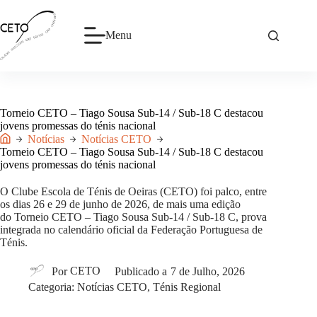
Pular
para
o
Menu
conteúdo
Torneio CETO – Tiago Sousa Sub-14 / Sub-18 C destacou
jovens promessas do ténis nacional
Notícias
Notícias CETO
Início
Torneio CETO – Tiago Sousa Sub-14 / Sub-18 C destacou
jovens promessas do ténis nacional
O
Clube Escola de Ténis de Oeiras
(CETO) foi palco, entre
os dias 26 e 29 de junho de 2026, de mais uma edição
do Torneio CETO – Tiago Sousa Sub-14 / Sub-18 C, prova
integrada no calendário oficial da Federação Portuguesa de
Ténis.
Por
CETO
Publicado a
7 de Julho, 2026
Categoria:
Notícias CETO
,
Ténis Regional