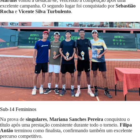
Martins
voltou a destacar-se, vencendo a competição após uma
excelente campanha. O segundo lugar foi conquistado por
Sebastião
Rocha
e
Vicente Silva Turbulento
.
Sub-14 Femininos
Na prova de
singulares
,
Mariana Sanches Pereira
conquistou o
título após uma prestação consistente durante todo o torneio.
Filipa
Antão
terminou como finalista, confirmando também um excelente
percurso competitivo.