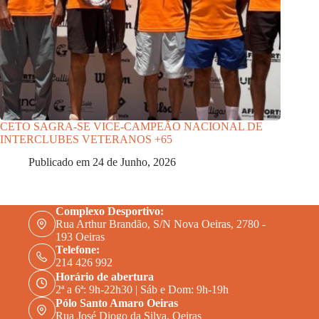
CETO SAGRA-SE VICE-CAMPEÃO NACIONAL DE
INTERCLUBES VETERANOS +65
Publicado em
24 de Junho, 2026
Complexo Desportivo:
Rua Arthur Brandão, S/N Nova Oeiras, 2780 -
193 Oeiras
Telefone:
214 426 992
Horário de abertura
2ª a 6ª: 9h-22h30 | Sáb e Dom: 9h-19h
Pólo Santo Amaro Oeiras
Rua José Diogo da Silva, Oeiras