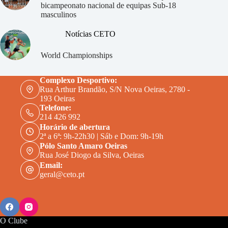
bicampeonato nacional de equipas Sub-18
masculinos
Notícias CETO
World Championships
Complexo Desportivo:
Rua Arthur Brandão, S/N Nova Oeiras, 2780 -
193 Oeiras
Telefone:
214 426 992
Horário de abertura
2ª a 6ª: 9h-22h30 | Sáb e Dom: 9h-19h
Pólo Santo Amaro Oeiras
Rua José Diogo da Silva, Oeiras
Email:
geral@ceto.pt
O Clube