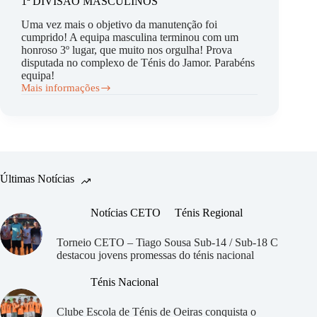
de
1ª DIVISÃO MASCULINOS
Pares
Uma vez mais o objetivo da manutenção foi
e
cumprido! A equipa masculina terminou com um
semifinalista
em
honroso 3º lugar, que muito nos orgulha! Prova
Singulares
disputada no complexo de Ténis do Jamor. Parabéns
equipa!
Mais informações
CAMPEONATO
NACIONAL
DE
EQUIPAS
DA
1ª
DIVISÃO
MASCULINOS
Últimas Notícias
Notícias CETO
Ténis Regional
Torneio CETO – Tiago Sousa Sub-14 / Sub-18 C
destacou jovens promessas do ténis nacional
Ténis Nacional
Clube Escola de Ténis de Oeiras
conquista o