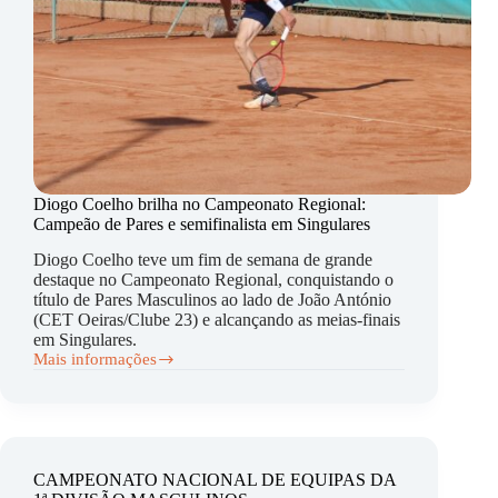
Diogo Coelho brilha no Campeonato Regional:
Campeão de Pares e semifinalista em Singulares
Diogo Coelho teve um fim de semana de grande
destaque no Campeonato Regional, conquistando o
título de Pares Masculinos ao lado de João António
(CET Oeiras/Clube 23) e alcançando as meias-finais
em Singulares.
Mais informações
Diogo
Coelho
brilha
no
Campeonato
Regional:
CAMPEONATO NACIONAL DE EQUIPAS DA
Campeão