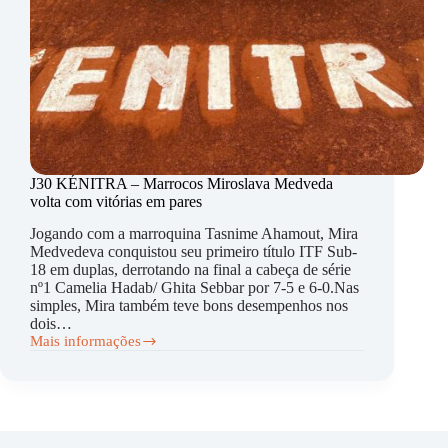
J30 KÉNITRA – Marrocos Miroslava Medveda
volta com vitórias em pares
Jogando com a marroquina Tasnime Ahamout, Mira
Medvedeva conquistou seu primeiro título ITF Sub-
18 em duplas, derrotando na final a cabeça de série
nº1 Camelia Hadab/ Ghita Sebbar por 7-5 e 6-0.Nas
simples, Mira também teve bons desempenhos nos
dois…
Mais informações
J30
KÉNITRA
–
Marrocos
Miroslava
Medveda