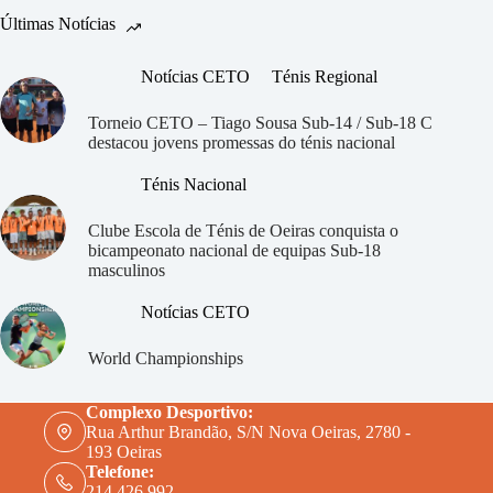
volta
com
Últimas Notícias
vitórias
em
Notícias CETO
Ténis Regional
pares
Torneio CETO – Tiago Sousa Sub-14 / Sub-18 C
destacou jovens promessas do ténis nacional
Ténis Nacional
Clube Escola de Ténis de Oeiras
conquista o
bicampeonato nacional de equipas Sub-18
masculinos
Notícias CETO
World Championships
Complexo Desportivo:
Rua Arthur Brandão, S/N Nova Oeiras, 2780 -
193 Oeiras
Telefone:
214 426 992