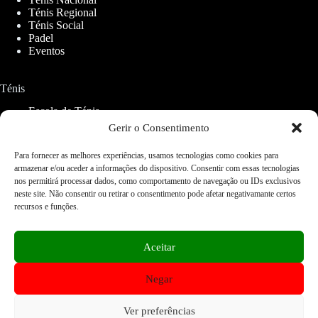
Ténis Regional
Ténis Social
Padel
Eventos
Ténis
Escola de Ténis
Aluguer de Campos
Gerir o Consentimento
Para fornecer as melhores experiências, usamos tecnologias como cookies para
Padel
armazenar e/ou aceder a informações do dispositivo. Consentir com essas tecnologias
nos permitirá processar dados, como comportamento de navegação ou IDs exclusivos
CETO Padel
neste site. Não consentir ou retirar o consentimento pode afetar negativamante certos
recursos e funções.
Serviços
Restaurantes
Aceitar
Ginásios
Lojas
Negar
Fisioterapia
Home
FAQ
Contactos
Acessibilidade Web
Mapa do Site
Cookies e Privacidade
Ver preferências