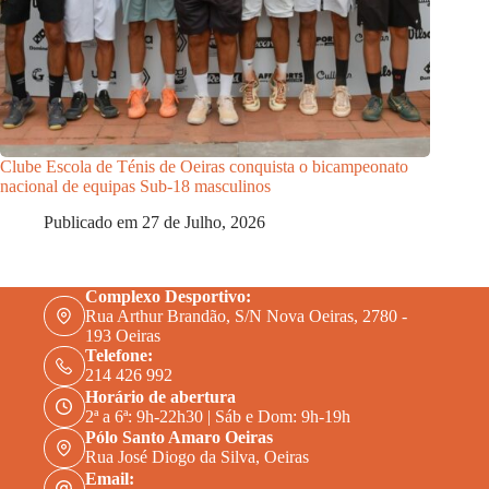
Clube Escola de Ténis de Oeiras
conquista o bicampeonato
nacional de equipas Sub-18 masculinos
Publicado em
27 de Julho, 2026
Complexo Desportivo:
Rua Arthur Brandão, S/N Nova Oeiras, 2780 -
193 Oeiras
Telefone:
214 426 992
Horário de abertura
2ª a 6ª: 9h-22h30 | Sáb e Dom: 9h-19h
Pólo Santo Amaro Oeiras
Rua José Diogo da Silva, Oeiras
Email: