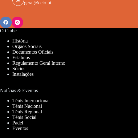
geral@ceto.pt
O Clube
História
Orgãos Sociais
Documentos Oficiais
Estatutos
Regulamento Geral Interno
Sócios
Instalações
Notícias & Eventos
Ténis Internacional
Ténis Nacional
Ténis Regional
Ténis Social
Padel
Eventos