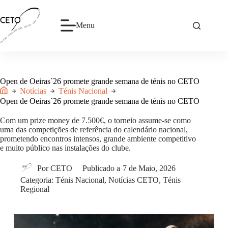
Pular
para
o
Menu
conteúdo
Open de Oeiras´26 promete grande semana de ténis no CETO
Notícias
Ténis Nacional
Início
Open de Oeiras´26 promete grande semana de ténis no CETO
Com um prize money de 7.500€, o torneio assume-se como
uma das competições de referência do calendário nacional,
prometendo encontros intensos, grande ambiente competitivo
e muito público nas instalações do clube.
Por
CETO
Publicado a
7 de Maio, 2026
Categoria:
Ténis Nacional
,
Notícias CETO
,
Ténis
Regional