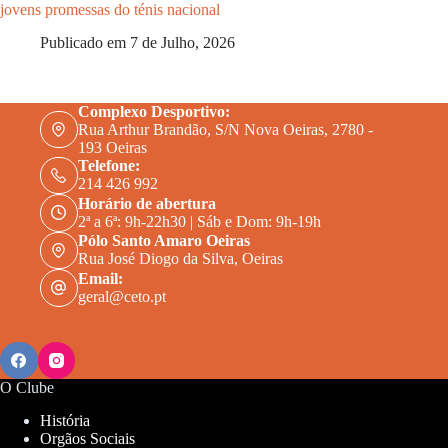
jovens promessas do ténis nacional
Publicado em
7 de Julho, 2026
Complexo Desportivo:
Rua Arthur Brandão, S/N Nova Oeiras, 2780 -
193 Oeiras
Telefone:
214 426 992
Horário de abertura
2ª a 6ª: 9h-22h30 | Sáb e Dom: 9h-19h
Pólo Santo Amaro Oeiras
Rua José Diogo da Silva, Oeiras
Email:
geral@ceto.pt
O Clube
História
Orgãos Sociais