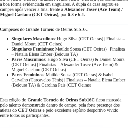
a boa forma evidenciada em singulares. A dupla da casa sagrou-se
campeã após vencer a final frente a
Alexander Tasev (Ace Team) /
Miguel Caetano (CET Oeiras)
, por
6-3 e 6-1
.
Campeões do Grande Torneio de Oeiras Sub16C
Singulares Masculinos
: Hugo Silva (CET Oeiras) | Finalista –
Daniel Moura (CET Oeiras)
Singulares Femininos
: Matilde Sousa (CET Oeiras) | Finalista
– Natalia Elena Ember (Beloura TA)
Pares Masculinos
: Hugo Silva (CET Oeiras) & Daniel Moura
(CET Oeiras) | Finalistas – Alexander Tasev (Ace Team) &
Miguel Caetano (CET Oeiras)
Pares Femininos
: Matilde Sousa (CET Oeiras) & Isabel
Carvalho (Carcavelos Ténis) | Finalistas – Natalia Elena Ember
(Beloura TA) & Carolina Pais (CET Oeiras)
Esta edição do
Grande Torneio de Oeiras Sub16C
ficou marcada
pelo talento demonstrado dentro de campo, pela forte presença dos
atletas do
CET Oeiras
e pelo excelente espírito desportivo vivido
entre todos os participantes.