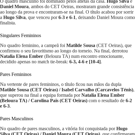
O quadro masculino foi dominado pelos atletas da casa.
Hugo Silva
e
Daniel Moura
, ambos do CET Oeiras, mostraram grande consistência
ao longo da prova e encontraram-se na final. O título acabou por sorrir
a
Hugo Silva
, que venceu por
6-3 e 6-1
, deixando Daniel Moura como
finalista.
Singulares Femininos
No quadro feminino, a campeã foi
Matilde Sousa
(CET Oeiras), que
confirmou o seu favoritismo ao longo do torneio. Na final, derrotou
Natalia Elena Ember
(Beloura TA) num encontro emocionante,
decidido apenas no match tie-break:
6-3, 4-6 e [10-4]
.
Pares Femininos
Na vertente de pares femininos, o título ficou nas mãos da dupla
Matilde Sousa (CET Oeiras) / Isabel Carvalho (Carcavelos Ténis)
,
que superou na final a equipa formada por
Natalia Elena Ember
(Beloura TA) / Carolina Pais (CET Oeiras)
com o resultado de
6-2
e 6-3
.
Pares Masculinos
No quadro de pares masculinos, a vitória foi conquistada por
Hugo
Silva (CET Oeiras) / Daniel Moura (CET Oeiras)
, que confirmaram