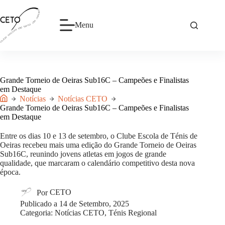
Pular
para
o
Menu
conteúdo
Grande Torneio de Oeiras Sub16C – Campeões e Finalistas
em Destaque
Notícias
Notícias CETO
Início
Grande Torneio de Oeiras Sub16C – Campeões e Finalistas
em Destaque
Entre os dias 10 e 13 de setembro, o
Clube Escola de Ténis de
Oeiras
recebeu mais uma edição do Grande Torneio de Oeiras
Sub16C, reunindo jovens atletas em jogos de grande
qualidade, que marcaram o calendário competitivo desta nova
época.
Por
CETO
Publicado a
14 de Setembro, 2025
Categoria:
Notícias CETO
,
Ténis Regional