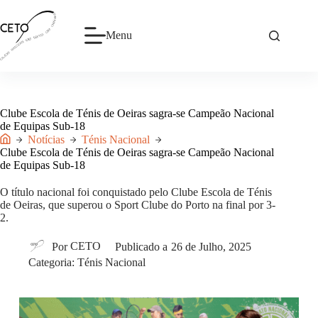
Pular
para
o
Menu
conteúdo
Clube Escola de Ténis de Oeiras
sagra-se Campeão Nacional
de Equipas Sub-18
Notícias
Ténis Nacional
Início
Clube Escola de Ténis de Oeiras
sagra-se Campeão Nacional
de Equipas Sub-18
O título nacional foi conquistado pelo
Clube Escola de Ténis
de Oeiras
, que superou o Sport Clube do Porto na final por 3-
2.
Por
CETO
Publicado a
26 de Julho, 2025
Categoria:
Ténis Nacional