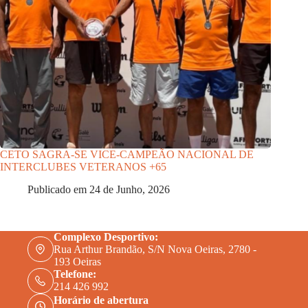
CETO SAGRA-SE VICE-CAMPEÃO NACIONAL DE
INTERCLUBES VETERANOS +65
Publicado em
24 de Junho, 2026
Complexo Desportivo:
Rua Arthur Brandão, S/N Nova Oeiras, 2780 -
193 Oeiras
Telefone:
214 426 992
Horário de abertura