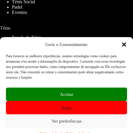
Ténis Social
Padel
Eventos
Ténis
Escola de Ténis
Aluguer de Campos
Gerir o Consentimento
Para fornecer as melhores experiências, usamos tecnologias como cookies para
Padel
armazenar e/ou aceder a informações do dispositivo. Consentir com essas tecnologias
nos permitirá processar dados, como comportamento de navegação ou IDs exclusivos
CETO Padel
neste site. Não consentir ou retirar o consentimento pode afetar negativamante certos
recursos e funções.
Serviços
Restaurantes
Aceitar
Ginásios
Lojas
Negar
Fisioterapia
Home
FAQ
Contactos
Acessibilidade Web
Mapa do Site
Cookies e Privacidade
Ver preferências
Copyright © 2026 – Web site desenvolvido por
Gonçalo