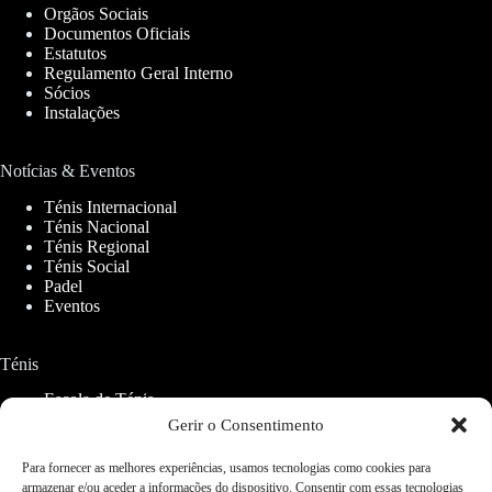
Orgãos Sociais
Documentos Oficiais
Estatutos
Regulamento Geral Interno
Sócios
Instalações
Notícias & Eventos
Ténis Internacional
Ténis Nacional
Ténis Regional
Ténis Social
Padel
Eventos
Ténis
Escola de Ténis
Aluguer de Campos
Gerir o Consentimento
Para fornecer as melhores experiências, usamos tecnologias como cookies para
Padel
armazenar e/ou aceder a informações do dispositivo. Consentir com essas tecnologias