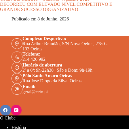
DECORREU COM ELEVADO NÍVEL COMPETITIVO E
GRANDE SUCESSO ORGANIZATIVO
Publicado em
8 de Junho, 2026
Complexo Desportivo:
Rua Arthur Brandão, S/N Nova Oeiras, 2780 -
193 Oeiras
Telefone:
214 426 992
Horário de abertura
2ª a 6ª: 9h-22h30 | Sáb e Dom: 9h-19h
Pólo Santo Amaro Oeiras
Rua José Diogo da Silva, Oeiras
Email:
geral@ceto.pt
O Clube
História