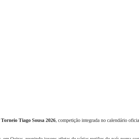
o
Torneio Tiago Sousa 2026
, competição integrada no calendário ofic
 em Oeiras, reunindo jovens atletas de várias regiões do país numa c