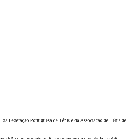
ial da Federação Portuguesa de Ténis e da Associação de Ténis de
ompetição que promete muitos momentos de qualidade, espírito