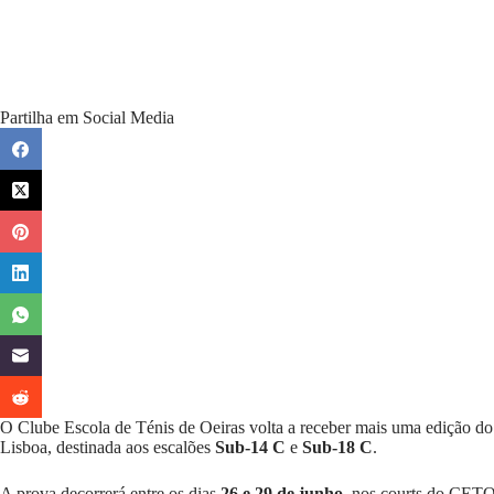
Partilha em Social Media
O
Clube Escola de Ténis de Oeiras
volta a receber mais uma edição d
Lisboa, destinada aos escalões
Sub-14 C
e
Sub-18 C
.
A prova decorrerá entre os dias
26 e 29 de junho
, nos courts do CETO,