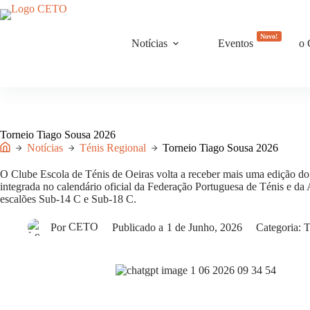
Pular
para
o
Novo!
conteúdo
Notícias
Eventos
o
Torneio Tiago Sousa 2026
Notícias
Ténis Regional
Torneio Tiago Sousa 2026
Início
O
Clube Escola de Ténis de Oeiras
volta a receber mais uma edição d
integrada no calendário oficial da Federação Portuguesa de Ténis e da
escalões Sub-14 C e Sub-18 C.
Por
CETO
Publicado a
1 de Junho, 2026
Categoria:
T