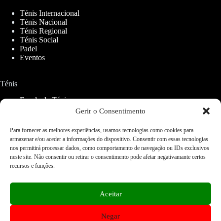
Ténis Internacional
Ténis Nacional
Ténis Regional
Ténis Social
Padel
Eventos
Ténis
Escola de Ténis
Aluguer de Campos
Gerir o Consentimento
Para fornecer as melhores experiências, usamos tecnologias como cookies para
Padel
armazenar e/ou aceder a informações do dispositivo. Consentir com essas tecnologias
nos permitirá processar dados, como comportamento de navegação ou IDs exclusivos
CETO Padel
neste site. Não consentir ou retirar o consentimento pode afetar negativamante certos
recursos e funções.
Serviços
Restaurantes
Aceitar
Ginásios
Lojas
Negar
Fisioterapia