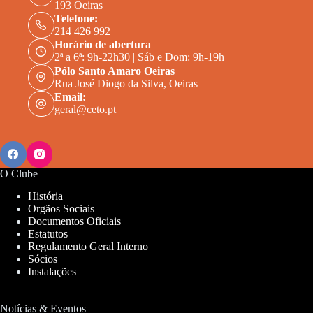
193 Oeiras
t
o
Telefone:
s
214 426 992
Horário de abertura
2ª a 6ª: 9h-22h30 | Sáb e Dom: 9h-19h
Pólo Santo Amaro Oeiras
Rua José Diogo da Silva, Oeiras
Email:
geral@ceto.pt
O Clube
História
Orgãos Sociais
Documentos Oficiais
Estatutos
Regulamento Geral Interno
Sócios
Instalações
Notícias & Eventos